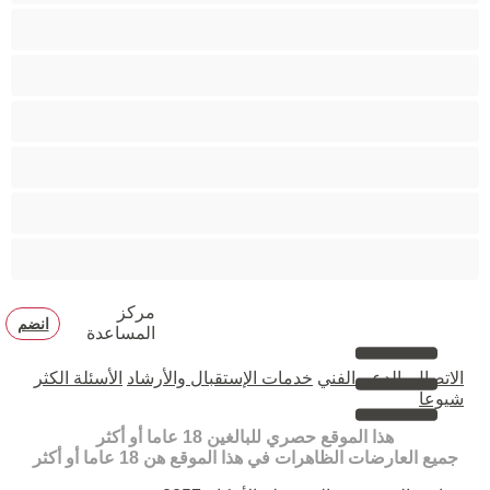
مدخنات
مفتولة العضلات
ممتلئات الجسم
ممثلة أفلام إباحية
ناضج
هنود
مركز
انضم
المساعدة
الاتصال بالدعم الفني
خدمات الإستقبال والأرشاد
الأسئلة الكثر
شيوعا
هذا الموقع حصري للبالغين 18 عاما أو أكثر
جميع العارضات الظاهرات في هذا الموقع هن 18 عاما أو أكثر