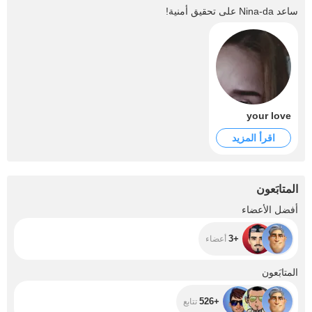
ساعد
Nina-da
على تحقيق أمنية!
your love
اقرأ المزيد
المتابَعون
+3
أفضل الأعضاء
+3
أعضاء
+526
المتابَعون
+526
تتابع