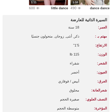
1:11
1:10
600
490
little dance
dance dance
السيرة الذاتية للعارضة
العمر:
18 سنة
مهتم بـ :
ذكر, أنثى, زوجان, متحولون جنسيًا
الارتفاع:
5'1"
الوزن:
115 lb
الشعر:
شقراء
العيون:
أخضر
العرق:
أبيض / قوقازي
شعرالعانة:
محلوق
النصف العلوي:
صغيرة الحجم
المؤخرة:
متوسطة الحجم